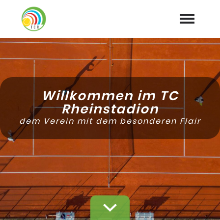
Home
Aktuelles
expand_more
Willkommen im TC
Tennis
Rheinstadion
expand_more
dem Verein mit dem besonderen Flair
Training
expand_more
Club
expand_more
Galerie
Mitglied werden
Downloads