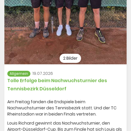
darüber hinaus auch noch Midcourt- und
Minifeldbezirksmeisterschaften im Einzel an, sowie den
Minifeldmannschaftspokal. Auch hier waren zahlreiche
Kinder des TCR am Start und haben viel Spielpraxis
gesammelt. Noch letzte Woche waren 2 Mannschaften
im Mannschaftspokal auf der Anlage von RW Düsseldorf
dabei. Unter die Platzierten kam dieses Jahr Sophie
Backhaus als 3. bei den Minifeldbezirksmeisterschaften
Galerie öffnen
2 Bilder
19.07.2026
Allgemein
Tolle Erfolge beim Nachwuchsturnier des
Tennisbezirk Düsseldorf
Am Freitag fanden die Endspiele beim
Nachwuchsturnier des Tennisbezirk statt. Und der TC
Rheinstadion war in beiden Finals vertreten.
Louis Richard gewinnt das Nachwuchsturnier, den
Airport-Düsseldorf-Cup. Bis zum Finale hat sich Louis als