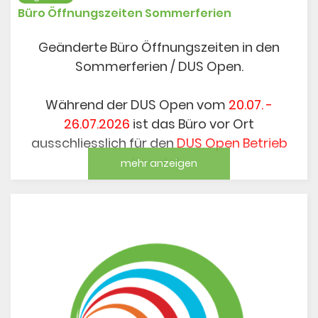
Büro Öffnungszeiten Sommerferien
Geänderte Büro Öffnungszeiten in den
Sommerferien / DUS Open.
Während der DUS Open vom
20.07. -
26.07.2026
ist das Büro vor Ort
ausschliesslich für den
DUS Open Betrieb
besetzt.
mehr anzeigen
Allgemeine Büro administrative Anfragen
werden in dieser Woche per Email
bearbeitet.
In der Zeit vom
25.07. - 09.08.26
i
st das Büro dann