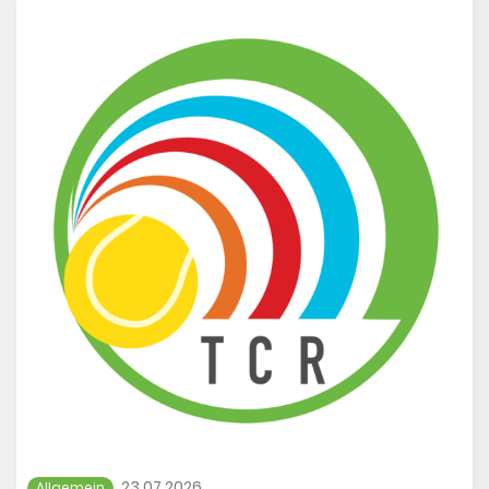
Wer trotzdem spielen möchte:
Kommt einfach ab 19:00 Uhr vorbei.
Dann werden keine neuen Turniermatches
mehr angesetzt und der erste frei werdende
Platz kann direkt genutzt werden.
Also: Schläger schnappen und abends auf
😊🎾
die Anlage kommen!
23.07.2026
Allgemein