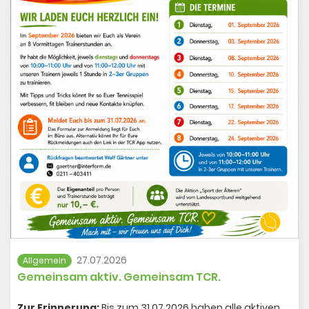
haben wir am 12.Juli in einer großen Siegerehrung mit
Pokalen, Medaillen, Urkunden und Pizza gefunden.
Toll, dass so viele von Euch mitgespielt haben. Behaltet
euch das Matchen für den Rest der Saison bei! Wir
freuen uns auf euch und viele weitere bei der Junior
League 2027!
Vielen Dank an Ludvik für den Anstoß und das Konzept
im letzten Jahr, an Michael für die mega Siegerehrung
und an alle Trainer für die Motivation der Kids.
Wir sind stolz auf unseren Nachwuchs!
Eure Jugendwartin Andrea
Galerie öffnen
27.07.2026
Allgemein
Gemeinsam aktiv. Gemeinsam TCR.
Zur Erinnerung:
Bis zum 31.07.2026
haben alle aktiven