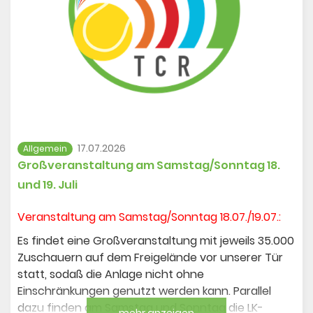
urlaubsbedingt
nicht besetzt!
Emails werden erst danach beantwortet.
An den restlichen Tagen der
Sommerferien
gelten die
Winter Öffnungszeiten
vor Ort, wie
folgt:
17.07.2026
Allgemein
Großveranstaltung am Samstag/Sonntag 18.
Dienstag 10:30 Uhr - 12:30 Uhr
und 19. Juli
Donnerstag 15:00 Uhr - 17:00 Uhr
Veranstaltung am Samstag/Sonntag 18.07./19.07.:
Es findet eine Großveranstaltung mit jeweils 35.000
Email: buero@tc-rheinstadion.de
Zuschauern auf dem Freigelände vor unserer Tür
statt, sodaß die Anlage nicht ohne
Einschränkungen genutzt werden kann. Parallel
dazu finden am Samstag und Sonntag die LK-