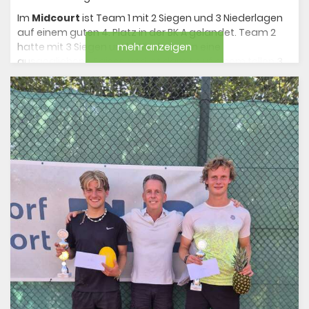
Im
Midcourt
ist Team 1 mit 2 Siegen und 3 Niederlagen
auf einem guten 4. Platz in der BK A gelandet. Team 2
hatte mit 3 Siegen und 3 Niederlagen eine
mehr anzeigen
ausgeglichene Saison und ist damit auf einem tollen 3.
Platz in der BK B gelandet. Herzlichen Glückwunsch an
beide Teams.
Für fast alle Kinder, die in diesem Jahr Midcourt gespielt
haben, geht es in der nächsten Saison nun im Großfeld
um Punkte.
Im
Minifeld
läuft die Saison noch im September weiter.
3 Mannschaften des TCR sind hier gemeldet und
kämpfen an jeweils 3 Spieltagen gegen jeweils 3
Mannschaften um Punkte für die Endrunde, die am
23.09. stattfinden wird. Ob und welche Mannschaften
dabei sein werden, wissen wir leider erst kurz vorher. Fest
steht aber, dass auch im Minifeld toll gespielt wurde und
sich alle ordentlich weiterentwickelt haben über den
Sommer.
Neben den Mannschaftsspielen, bietet der Bezirk