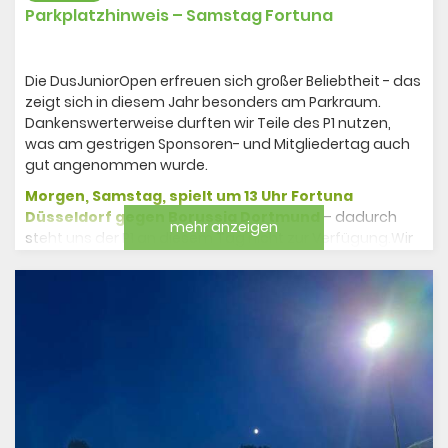
Parkplatzhinweis – Samstag Fortuna
Die DusJuniorOpen erfreuen sich großer Beliebtheit - das
zeigt sich in diesem Jahr besonders am Parkraum.
Dankenswerterweise durften wir Teile des P1 nutzen,
was am gestrigen Sponsoren- und Mitgliedertag auch
gut angenommen wurde.
Morgen, Samstag, spielt um 13 Uhr Fortuna
Düsseldorf gegen Borussia Dortmund
– dadurch
mehr anzeigen
steht uns der P1 an diesem Tag nicht zur Verfügung.Wir
diesen Samstag nicht
bitten daher alle Mitglieder,
auf unserem TCR Parkplatz zu parken
, damit
der Spielbetrieb reibungslos stattfinden kann.Vielen
Dank für euer Verständnis!