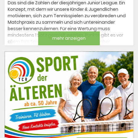
Das sind die Zahlen der diesjährigen Junior League. Ein
Konzept, mit dem wir unsere Kinder & Jugendlichen
motivieren, sich zum Tennisspielen zu verabreden und
Matchpraxis zu sammeln und sich untereinander
besser kennenzulernen. Für eine Wertung muss
mindestens 1 Satz gespielt werden. Punkte gibt es vor
mehr anzeigen
allem fürs Spielen, Siege zählen auch, sind aber
zweitrangig. Um jede Kategorie kümmert sich ein
Teamkapitän, der Tabellen führt, Regeln erklärt und zum
Spielen motiviert. Danke an:
Annette Kuntze (WU10)
Moritz von Schaumann Werder (MU10)
Carsten Martens (WU12)
Axel Beland (MU12)
Ben Winter (MU15)
Es durfte auch altersklassenübergreifend gespielt
werden und auch Doppel und Mixed waren möglich. Das
Format soll auch dazu dienen, SpielerInnen an die
Medenspiele heranzuführen. Einen tollen Abschluss