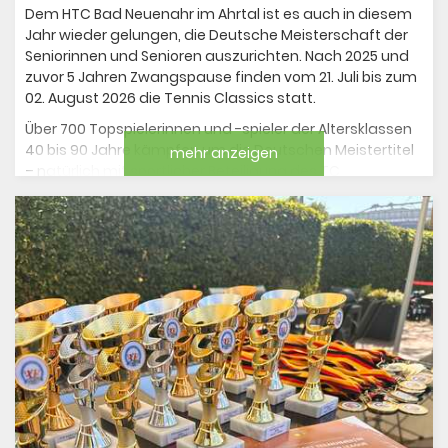
Dem HTC Bad Neuenahr im Ahrtal ist es auch in diesem
Jahr wieder gelungen, die Deutsche Meisterschaft der
Seniorinnen und Senioren auszurichten. Nach 2025 und
zuvor 5 Jahren Zwangspause finden vom 21. Juli bis zum
02. August 2026 die Tennis Classics statt.
Über 700 Topspielerinnen und -spieler der Altersklassen
40 bis 90 Jahre kämpfen um die Deutschen Meistertitel
mehr anzeigen
– natürlich mit sportlicher Beteiligung des TC
Rheinstadion. Bei bestem Sommerwetter gingen 6
SpielerInnen aus unseren Mannschaften an den Start.
Hier die Resultate:
Vize-Meisterin Damen 45:
Anke Stirken
gegen Imke
Küsgen (TC Kasierswerth) 1:6, 0:6
Vize-Meister Mixed 70:
Chrismie Fehrmann
mit P.
Schatz gegen J. Ackermann, E. Peruzzo (Bad
Oeynhausen/Bonn) 1:6, 1:6
Deutsche Meisterin Damen 70: J
utta Bökmann
gegen
Ariane Lauenburg (SV Zehlendorfer Wespen 1911)
2:6,6:3,10:8