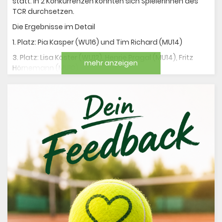
statt. In 2 Konkurrenzen konnten sich SpielerInnen des
TCR durchsetzen.
Die Ergebnisse im Detail
1. Platz: Pia Kasper (WU16) und Tim Richard (MU14)
3. Platz: Lisa Köster (WU12), Henrie Pragal (MU14), Fritz
mehr anzeigen
Hörnemann (MU10)
Herzlichen Glückwunsch an Pia, Tim und alle Platzierten!
Galerie öffnen