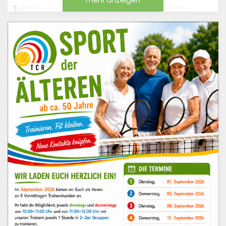
mehr anzeigen
Turniere und 1 Medenspiel auf unserer Anlage
stattfinden, sodaß es zu großen Einschränkungen
in de Anfahrt/Parken als auch im Spielbetrieb
kommt.
Jeweils Samstag und Sonntag bis 11:00 Uhr:
Normale Nutzung der Anlage und unserer
Parkplätze
Jeweils Samstag und Sonntag ab 12:00 Uhr:
Sperrung aller Zufahrtsstraßen zum Club, die
Straße Stockumer Höfe ist offen aber die
Einfahrt zum Am Staad ist gesperrt.
Zwei- und
Fahrräder können bis dorthin mitgenommen
werden, aber es
ist keine Zufahrt auf das
TCR Gelände möglich!
Tennisspieler (Mitglieder/Gäste), die mit dem
Auto anreisen werden durch eine
Beschilderung auf Feld P1 Süd Feld 1 gegenüber