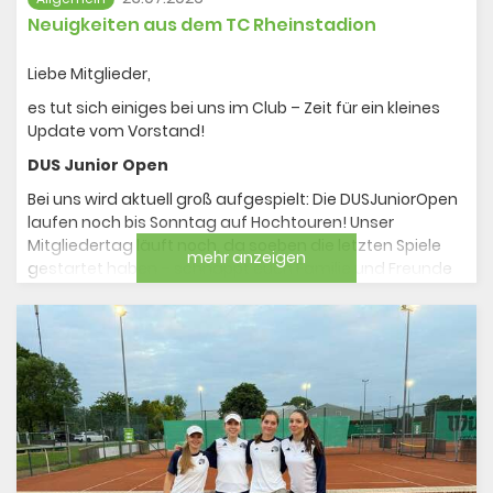
Neuigkeiten aus dem TC Rheinstadion
Liebe Mitglieder,
es tut sich einiges bei uns im Club – Zeit für ein kleines
Update vom Vorstand!
DUS Junior Open
Bei uns wird aktuell groß aufgespielt: Die DUSJuniorOpen
laufen noch bis Sonntag auf Hochtouren! Unser
Mitgliedertag läuft noch, da soeben die letzten Spiele
mehr anzeigen
gestartet haben – schnappt euch Familie und Freunde
und kommt noch heute Abend auf Bratwurst und Altbier
(for free) vorbei, wir freuen uns auf euch!
Sommercamps
Auch in den Ferien wird bei uns nicht stillgesessen:
Michael und Christian sorgen wie gewohnt in der 3. und
in der letzten Ferienwoche für jede Menge Tennisspaß in
unseren Sommercamps.
Status Halle