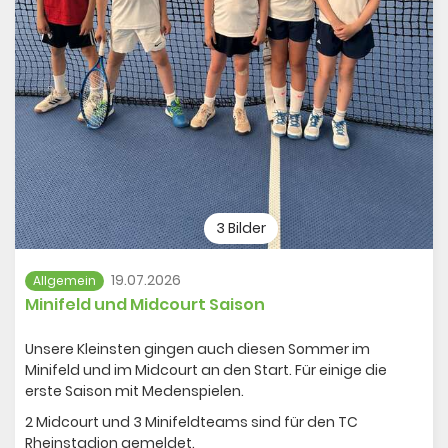
Jahr… Die MU12 2 hat sich leider schwerer getan diese
Saison. 3 Niederlagen, 1 Unentschieden und 1 Sieg stehen
am Ende da. Auch ihr habt toll gekämpft!
XU 10
: Unsere jüngste Großfeldmannschaft ist dieses
Jahr als gemischte Mannschaft an den Start gegangen
und dies überwiegend erfolgreich. 3 klare Siege, 1
Unentschieden und 1 Niederlage. Gebt nochmal alles im
letzten Spiel nach den Ferien!
(Für Minifeld und Midcourt siehe gesonderter Beitrag)
3 Bilder
Galerie öffnen
19.07.2026
Allgemein
Minifeld und Midcourt Saison
Unsere Kleinsten gingen auch diesen Sommer im
Minifeld und im Midcourt an den Start. Für einige die
erste Saison mit Medenspielen.
2 Midcourt und 3 Minifeldteams sind für den TC
Rheinstadion gemeldet.