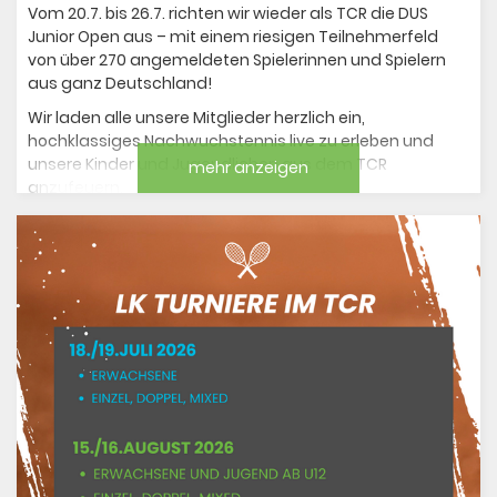
Vom 20.7. bis 26.7. richten wir wieder als TCR die DUS
Junior Open aus – mit einem riesigen Teilnehmerfeld
von über 270 angemeldeten Spielerinnen und Spielern
aus ganz Deutschland!
Wir laden alle unsere Mitglieder herzlich ein,
hochklassiges Nachwuchstennis live zu erleben und
unsere Kinder und Jugendlichen aus dem TCR
mehr anzeigen
anzufeuern.
Besonderes Highlight:
am 23.7.
ist Mitgliedertag!
Gegen Nachmittag gibt's die ersten Bratwürste, dazu
Bier vom Fass - for free, solange der Vorrat reicht. Den
Abend lassen wir dann gemeinsam mit DJ-Klängen
ausklingen.
Wir freuen uns auf euch!