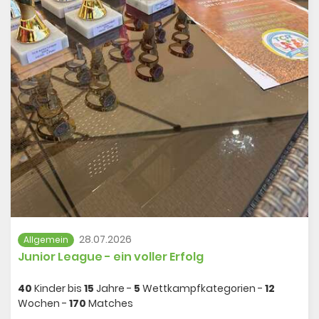
Jutta konnte die Hitzeschlacht im entscheidenden
Matchtiebreak für sich entscheiden und sich somit den
Titel sichern.
Euch einen herzlichen Glückwunsch und toll, dass Ihr
unseren Verein nach außen so erfolgreich präsentieren
konntet!
Weitere Teilnehmer: Doris Niepenberg, Ingrid und Werner
Bauwens
28.07.2026
Allgemein
Junior League - ein voller Erfolg
40
Kinder bis
15
Jahre -
5
Wettkampfkategorien -
12
Wochen -
170
Matches