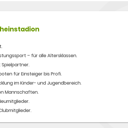
Rheinstadion
t.
ungssport – für alle Altersklassen.
 Spielpartner.
ten für Einsteiger bis Profi.
cklung im Kinder- und Jugendbereich.
ven Mannschaften.
eumitglieder.
 Clubmitglieder.