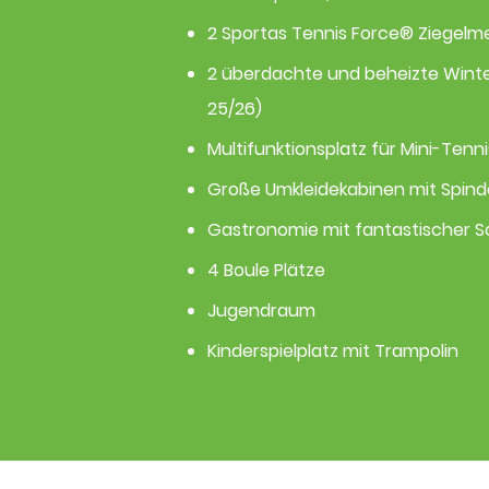
2 Sportas Tennis Force® Ziegelm
2 überdachte und beheizte Winte
25/26)
Multifunktionsplatz für Mini-Tenni
Große Umkleidekabinen mit Spin
Gastronomie mit fantastischer 
4 Boule Plätze
Jugendraum​
Kinderspielplatz mit Trampolin