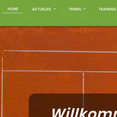
HOME
AKTUELLES
expand_more
TENNIS
expand_more
TRAINING
Willkom