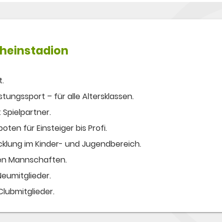
Rheinstadion
t.
ungssport – für alle Altersklassen.
 Spielpartner.
ten für Einsteiger bis Profi.
cklung im Kinder- und Jugendbereich.
ven Mannschaften.
eumitglieder.
 Clubmitglieder.