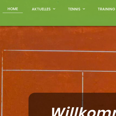
HOME
AKTUELLES
expand_more
TENNIS
expand_more
TRAINING
Willkom