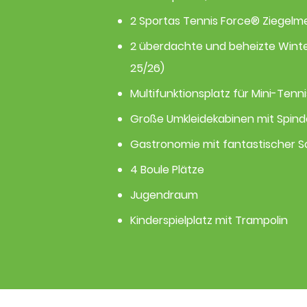
2 Sportas Tennis Force® Ziegelm
2 überdachte und beheizte Winte
25/26)
Multifunktionsplatz für Mini-Tenni
Große Umkleidekabinen mit Spin
Gastronomie mit fantastischer 
4 Boule Plätze
Jugendraum​
Kinderspielplatz mit Trampolin