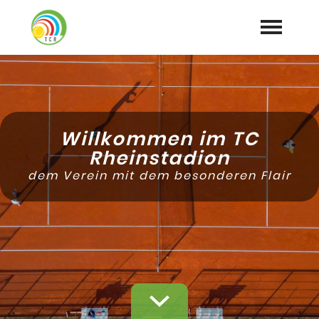
Home
Aktuelles
expand_more
Willkommen im TC
Tennis
Rheinstadion
expand_more
dem Verein mit dem besonderen Flair
Training
expand_more
Club
expand_more
Galerie
Mitglied werden
Downloads