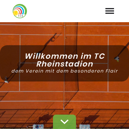
Home
Aktuelles
expand_more
Willkommen im TC
Tennis
Rheinstadion
expand_more
dem Verein mit dem besonderen Flair
Training
expand_more
Club
expand_more
Galerie
Mitglied werden
Downloads