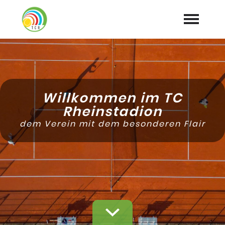
Home
Aktuelles
expand_more
Willkommen im TC
Tennis
Rheinstadion
expand_more
dem Verein mit dem besonderen Flair
Training
expand_more
Club
expand_more
Galerie
Mitglied werden
Downloads