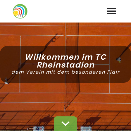
Home
Aktuelles
expand_more
Willkommen im TC
Tennis
Rheinstadion
expand_more
dem Verein mit dem besonderen Flair
Training
expand_more
Club
expand_more
Galerie
Mitglied werden
Downloads