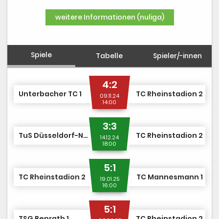
DUSJuniorOpen
weitere Informationen (nuliga)
Spiele
Tabelle
Spieler/-innen
4:2
Unterbacher TC 1
TC Rheinstadion 2
09.11.24
14:00
3:3
TuS Düsseldorf-Nord 1
TC Rheinstadion 2
14.12.24
18:00
5:1
TC Rheinstadion 2
TC Mannesmann 1
19.01.25
16:00
5:1
TSG Benrath 1
TC Rheinstadion 2