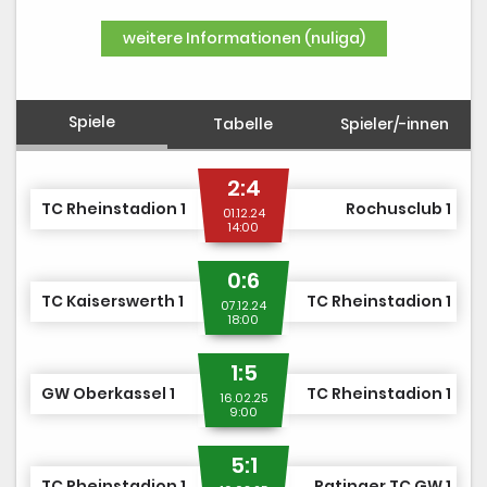
DUSJuniorOpen
weitere Informationen (nuliga)
Spiele
Tabelle
Spieler/-innen
2:4
TC Rheinstadion 1
Rochusclub 1
01.12.24
14:00
0:6
TC Kaiserswerth 1
TC Rheinstadion 1
07.12.24
18:00
1:5
GW Oberkassel 1
TC Rheinstadion 1
16.02.25
9:00
5:1
TC Rheinstadion 1
Ratinger TC GW 1