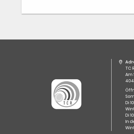
Adr
TC R
Am 
404
Öff
Som
Di 1
Wint
Di 1
In d
Win