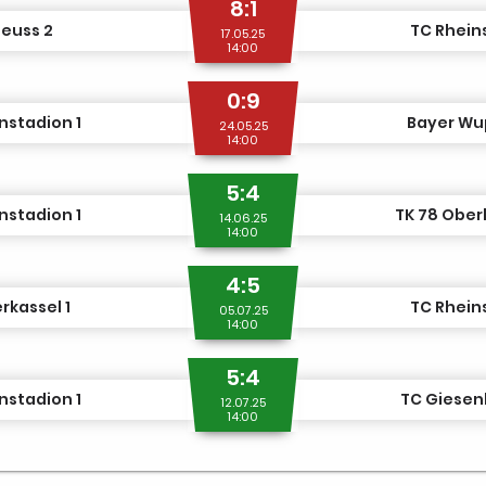
8:1
euss 2
TC Rhein
17.05.25
14:00
0:9
nstadion 1
Bayer Wup
24.05.25
14:00
5:4
nstadion 1
TK 78 Ober
14.06.25
14:00
4:5
kassel 1
TC Rhein
05.07.25
14:00
5:4
nstadion 1
TC Giesenk
12.07.25
14:00