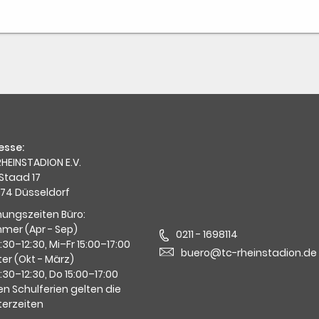
esse:
HEINSTADION E.V.
Staad 17
74 Düsseldorf
nungszeiten Büro:
mer (Apr - Sep)
0211 - 1698114
0:30–12:30, Mi–Fr 15:00–17:00
buero@tc-rheinstadion.de
er (Okt - März)
0:30–12:30, Do 15:00–17:00
en Schulferien gelten die
terzeiten