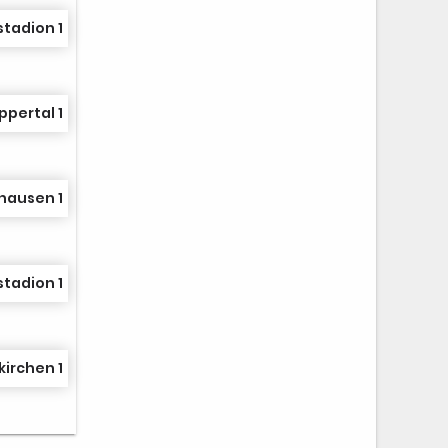
stadion 1
pertal 1
hausen 1
stadion 1
irchen 1