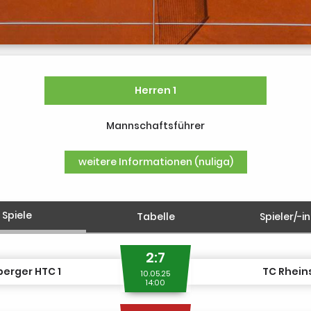
Herren 1
Mannschaftsführer
weitere Informationen (nuliga)
Spiele
Tabelle
Spieler/-i
2:7
erger HTC 1
TC Rhein
10.05.25
14:00