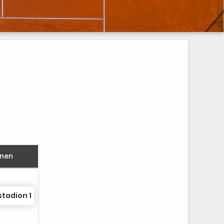
nnen
stadion 1