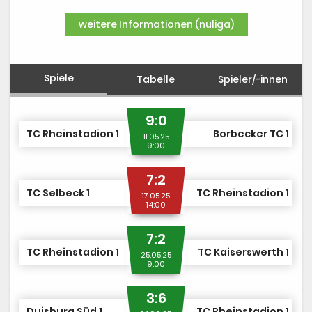
DUSJuniorOpen
weitere Informationen (nuliga)
Spiele
Tabelle
Spieler/-innen
9:0
TC Rheinstadion 1
Borbecker TC 1
11.05.25
9:00
7:2
TC Selbeck 1
TC Rheinstadion 1
17.05.25
14:00
7:2
TC Rheinstadion 1
TC Kaiserswerth 1
25.05.25
9:00
3:6
Duisburg Süd 1
TC Rheinstadion 1