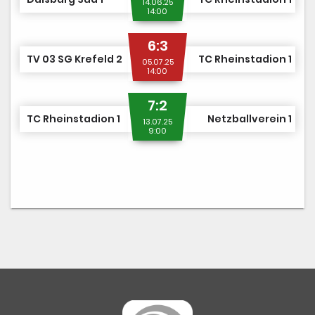
14.06.25
14:00
6:3
TV 03 SG Krefeld 2
TC Rheinstadion 1
05.07.25
14:00
7:2
TC Rheinstadion 1
Netzballverein 1
13.07.25
9:00