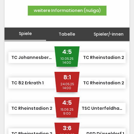
DUSJuniorOpen
weitere Informationen (nuliga)
Spiele
Tabelle
Spieler/-innen
4:5
TC Johannesberg 1
TC Rheinstadion 2
10.05.25
14:00
8:1
TC 82 Erkrath 1
TC Rheinstadion 2
24.05.25
14:00
4:5
TC Rheinstadion 2
TSC Unterfeldhaus 1
15.06.25
9:00
3:6
TC Rheinstadion 2
DSD Düsseldorf 1