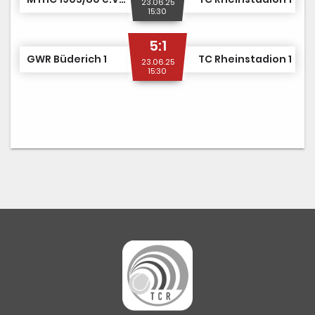
23.06.25
15:30
5:1
GWR Büderich 1
TC Rheinstadion 1
23.06.25
15:30