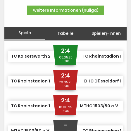
DUSJuniorOpen
weitere Informationen (nuliga)
Spiele
Tabelle
Spieler/-innen
2:4
TC Kaiserswerth 2
TC Rheinstadion 1
05.05.25
15:30
2:4
TC Rheinstadion 1
DHC Düsseldorf 1
26.05.25
15:30
2:4
TC Rheinstadion 1
MTHC 1903/80 e.V. 1
16.06.25
15:30
-
MTHC 1903/80 e.V. 1
TC Rheinstadion 1