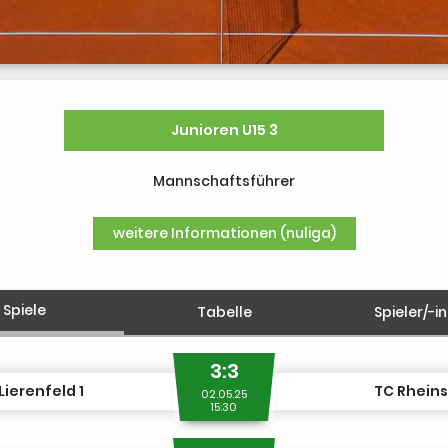
Junioren U15 3
Mannschaftsführer
weitere Informationen (nuliga)
Spiele
Tabelle
Spieler/-i
3:3
Lierenfeld 1
TC Rheins
02.05.25
15:30