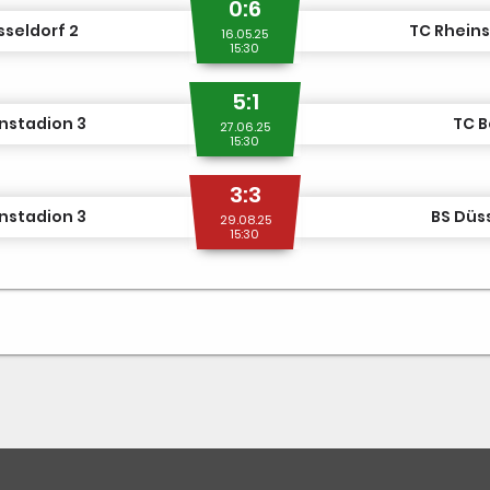
0:6
seldorf 2
TC Rheins
16.05.25
15:30
5:1
nstadion 3
TC B
27.06.25
15:30
3:3
nstadion 3
BS Düs
29.08.25
15:30