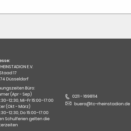
esse:
HEINSTADION E.V.
Staad 17
74 Düsseldorf
nungszeiten Büro:
mer (Apr - Sep)
0211 - 1698114
0:30–12:30, Mi–Fr 15:00–17:00
buero@tc-rheinstadion.de
er (Okt - März)
0:30–12:30, Do 15:00–17:00
en Schulferien gelten die
terzeiten