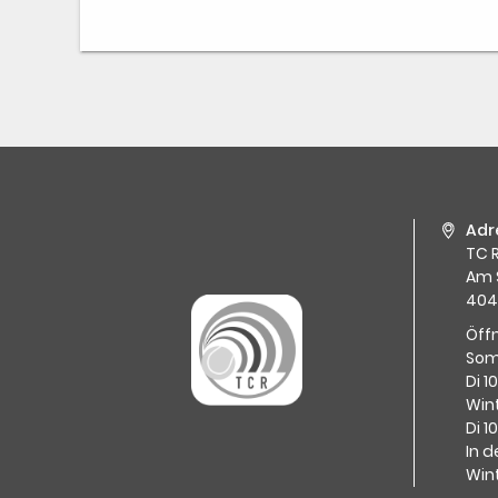
Adr
TC R
Am 
404
Öff
Som
Di 1
Wint
Di 1
In d
Win