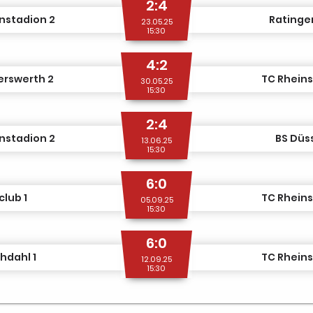
2:4
nstadion 2
Ratinger
23.05.25
15:30
4:2
erswerth 2
TC Rheins
30.05.25
15:30
2:4
nstadion 2
BS Düs
13.06.25
15:30
6:0
lub 1
TC Rheins
05.09.25
15:30
6:0
hdahl 1
TC Rheins
12.09.25
15:30