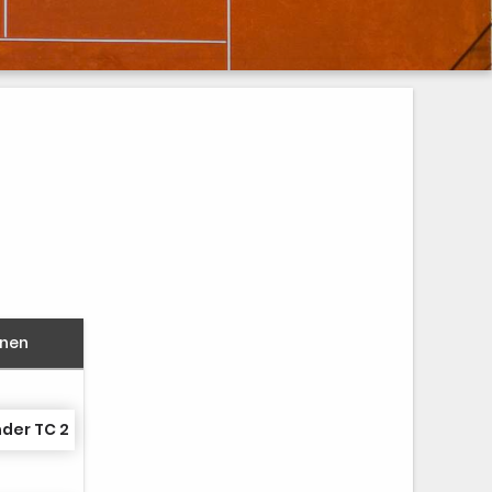
nnen
der TC 2