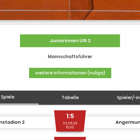
Juniorinnen U15 2
Mannschaftsführer
weitere Informationen (nuliga)
Spiele
Tabelle
Spieler/-i
1:5
nstadion 2
Angermun
02.05.25
15:30