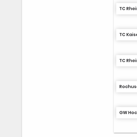
TC Rhei
TC Kais
TC Rhei
Rochusc
GW Hoc