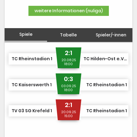
DUSJuniorOpen
weitere Informationen (nuliga)
Spiele
Tabelle
Spieler/-innen
2:1
TC Rheinstadion 1
TC Hilden-Ost e.V. 1
20.08.25
18:00
0:3
TC Kaiserswerth 1
TC Rheinstadion 1
03.09.25
18:00
2:1
TV 03 SG Krefeld 1
TC Rheinstadion 1
20.09.25
15:00