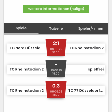
DUSJuniorOpen
weitere Informationen (nuliga)
Spiele
Tabelle
Spieler/-innen
2:1
TG Nord Düsseldorf 1
TC Rheinstadion 2
06.08.25
18:00
-
TC Rheinstadion 2
spielfrei
25.08.25
18:00
0:3
TC Rheinstadion 2
TC 77 Düsseldorf-Wersten 1
08.09.25
18:00