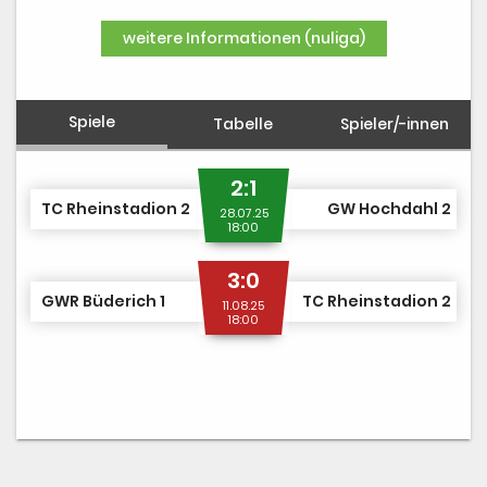
DUSJuniorOpen
weitere Informationen (nuliga)
Spiele
Tabelle
Spieler/-innen
2:1
TC Rheinstadion 2
GW Hochdahl 2
28.07.25
18:00
3:0
GWR Büderich 1
TC Rheinstadion 2
11.08.25
18:00