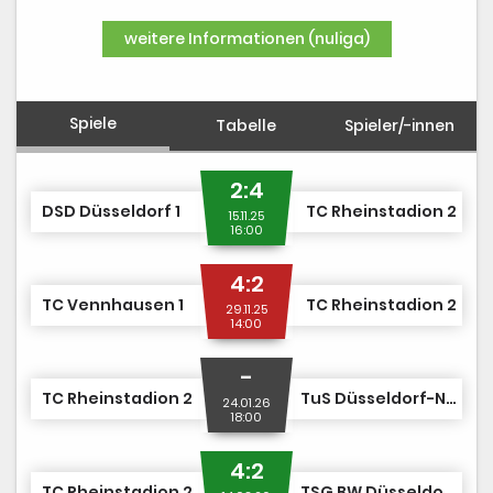
DUSJuniorOpen
weitere Informationen (nuliga)
Spiele
Tabelle
Spieler/-innen
2:4
DSD Düsseldorf 1
TC Rheinstadion 2
15.11.25
16:00
4:2
TC Vennhausen 1
TC Rheinstadion 2
29.11.25
14:00
-
TC Rheinstadion 2
TuS Düsseldorf-Nord 1
24.01.26
18:00
4:2
TC Rheinstadion 2
TSG BW Düsseldorf 1