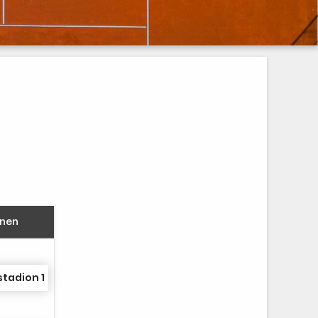
nnen
stadion 1