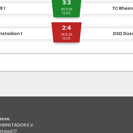
3:3
9 1
TC Rhein
30.11.25
12:00
2:4
nstadion 1
DSD Düss
14.12.25
13:00
esse:
HEINSTADION E.V.
Staad 17