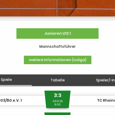
Junioren U12 1
Mannschaftsführer
weitere Informationen (nuliga)
Spiele
Tabelle
Spieler/-i
3:3
03/80 e.V. 1
TC Rhein
09.11.25
9:00