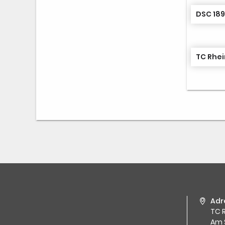
DSC 189
TC Rhei
Adr
TC R
Am 