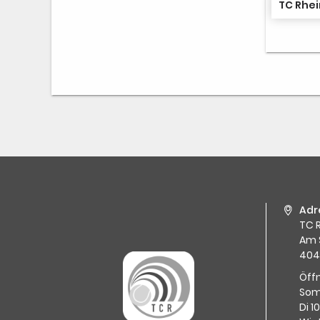
TC Rhei
Adr
TC R
Am 
404
Öff
Som
Di 1