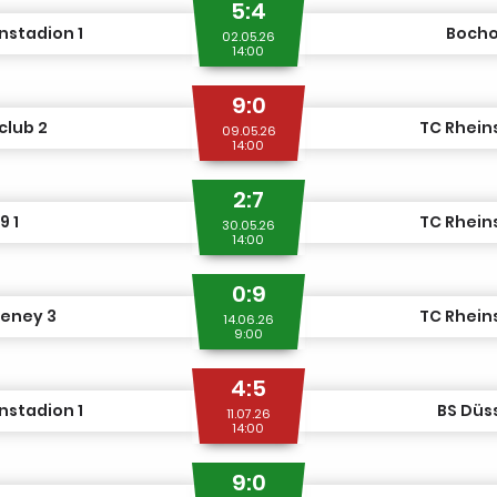
5:4
nstadion 1
Bocho
02.05.26
14:00
9:0
club 2
TC Rhein
09.05.26
14:00
2:7
9 1
TC Rhein
30.05.26
14:00
0:9
deney 3
TC Rhein
14.06.26
9:00
4:5
nstadion 1
BS Düs
11.07.26
14:00
9:0