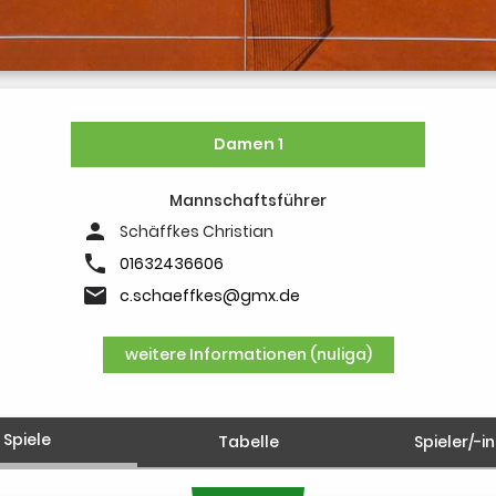
Damen 1
Mannschaftsführer
person
Schäffkes Christian
phone
01632436606
email
c.schaeffkes@gmx.de
weitere Informationen (nuliga)
Spiele
Tabelle
Spieler/-i