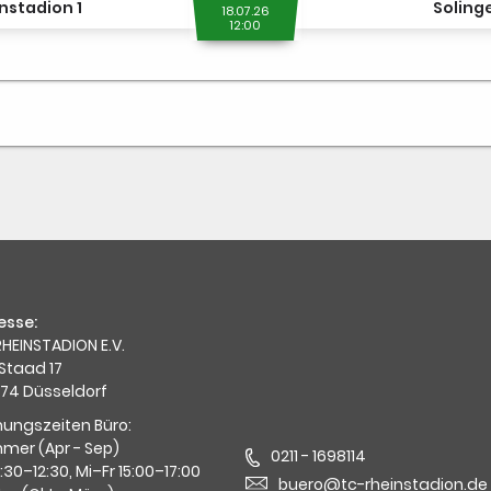
nstadion 1
Solinge
18.07.26
12:00
esse:
HEINSTADION E.V.
Staad 17
74 Düsseldorf
nungszeiten Büro:
mer (Apr - Sep)
0211 - 1698114
0:30–12:30, Mi–Fr 15:00–17:00
buero@tc-rheinstadion.de