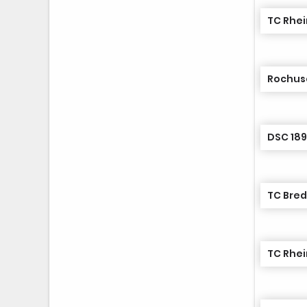
TC Rhei
Rochus
DSC 189
TC Bre
TC Rhei