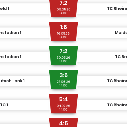
7:2
eld 1
TC Rhein
09.05.26
14:00
1:8
nstadion 1
Meide
16.05.26
14:00
7:2
nstadion 1
TC Br
30.05.26
14:00
3:6
tsch Lank 1
TC Rhein
27.06.26
14:00
5:4
TC 1
TC Rhein
04.07.26
14:00
4:5