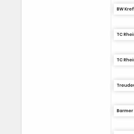
BW Kref
TC Rhei
TC Rhei
Treudeu
Barmer 