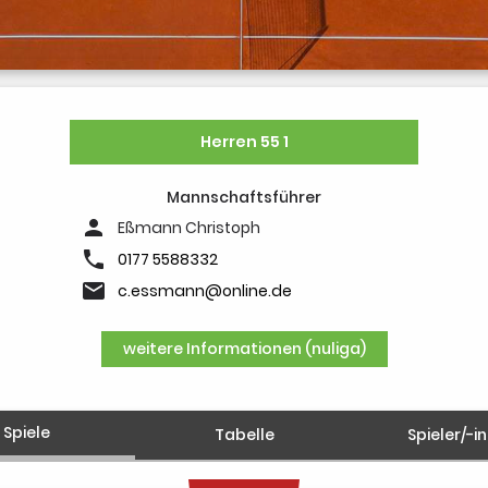
Herren 55 1
Mannschaftsführer
person
Eßmann Christoph
phone
0177 5588332
email
c.essmann@online.de
weitere Informationen (nuliga)
Spiele
Tabelle
Spieler/-i