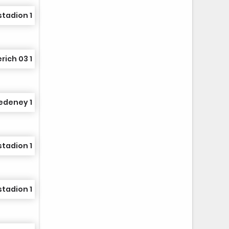
stadion 1
rich 03 1
edeney 1
stadion 1
stadion 1