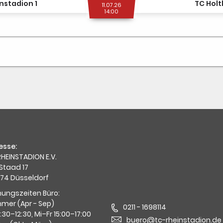
nstadion 1
TC Holt
11.07.26
14:00
esse:
HEINSTADION E.V.
Staad 17
74 Düsseldorf
nungszeiten Büro:
mer (Apr - Sep)
0211 - 1698114
0:30–12:30, Mi–Fr 15:00–17:00
buero@tc-rheinstadion.de