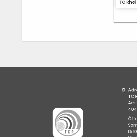
TC Rhei
Adr
TC R
Am 
404
Öff
Som
Di 1