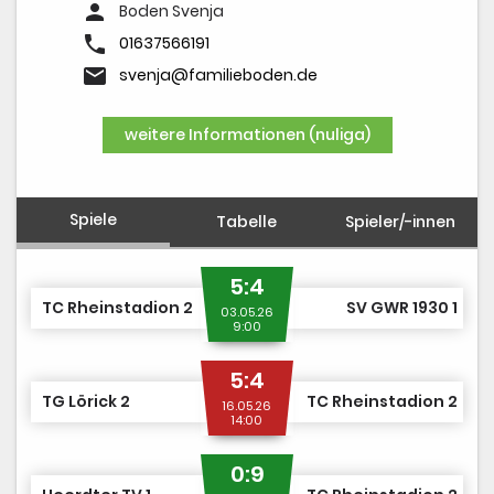
DUSJuniorOpen
person
Boden Svenja
phone
01637566191
email
svenja@familieboden.de
weitere Informationen (nuliga)
Spiele
Tabelle
Spieler/-innen
5:4
TC Rheinstadion 2
SV GWR 1930 1
03.05.26
9:00
5:4
TG Lörick 2
TC Rheinstadion 2
16.05.26
14:00
0:9