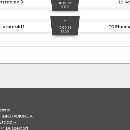
nstadion 3
TC Se
06.09.26
9:00
-
Lierenfeld 1
TC Rheins
12.09.26
13:00
esse:
HEINSTADION E.V.
Staad 17
74 Düsseldorf