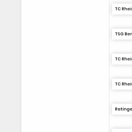
TC Rhei
TSG Ben
TC Rhei
TC Rhei
Ratinge