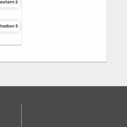
estern 2
tadion 3