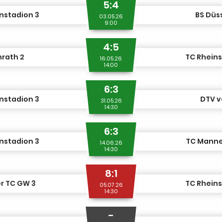
5:4
nstadion 3
BS Düs
03.05.26
9:00
4:5
rath 2
TC Rheins
16.05.26
14:00
6:3
nstadion 3
DTV v
31.05.26
14:30
6:3
nstadion 3
TC Manne
14.06.26
14:30
8:1
r TC GW 3
TC Rheins
05.07.26
14:30
-