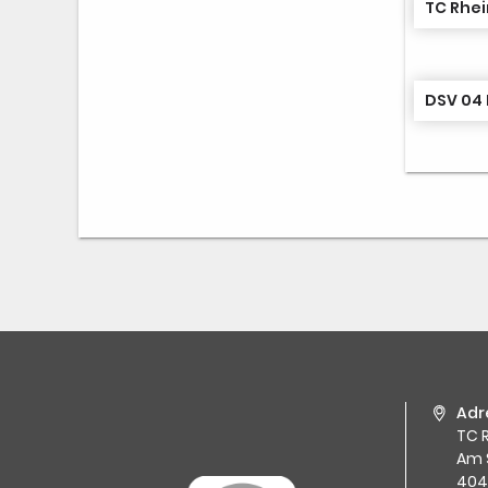
TC Rhei
DSV 04 
Adr
TC R
Am 
404