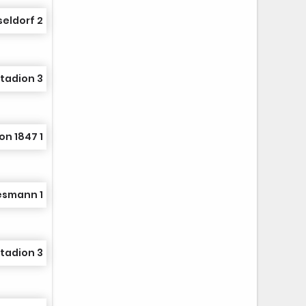
seldorf 2
tadion 3
on 1847 1
smann 1
tadion 3