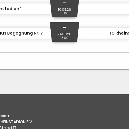
-
nstadion 1
10.08.26
18:00
-
aus Begegnung Nr. 7
TC Rhein
24.08.26
18:00
esse:
HEINSTADION E.V.
Staad 17