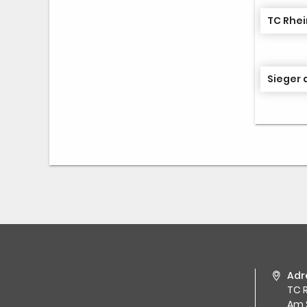
TC Rhei
Sieger 
Adr
TC R
Am 