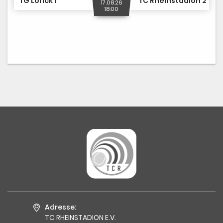
TG Lörick 1
TC Rheinstadion 2
17.08.26
18:00
Adresse:
TC RHEINSTADION E.V.