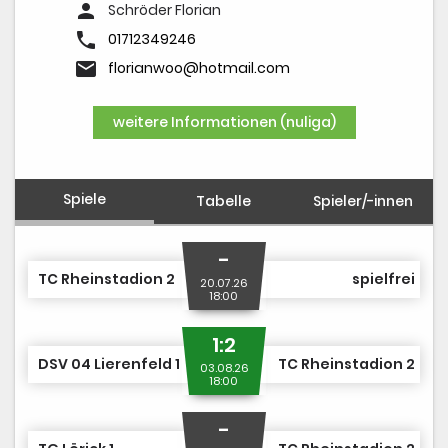
DUSJuniorOpen
person
Schröder Florian
phone
01712349246
email
florianwoo@hotmail.com
weitere Informationen (nuliga)
Spiele
Tabelle
Spieler/-innen
-
TC Rheinstadion 2
spielfrei
20.07.26
18:00
1:2
DSV 04 Lierenfeld 1
TC Rheinstadion 2
03.08.26
18:00
-