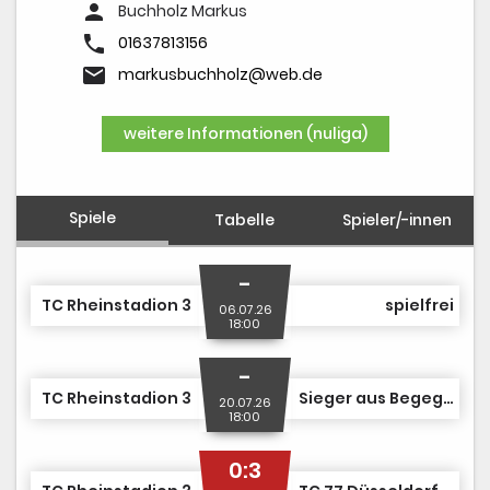
DUSJuniorOpen
person
Buchholz Markus
phone
01637813156
email
markusbuchholz@web.de
weitere Informationen (nuliga)
Spiele
Tabelle
Spieler/-innen
-
TC Rheinstadion 3
spielfrei
06.07.26
18:00
-
TC Rheinstadion 3
Sieger aus Begegnung Nr. 10
20.07.26
18:00
0:3