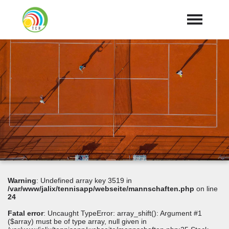
Home
Aktuelles
expand_more
Tennis
expand_more
Training
expand_more
Club
expand_more
Galerie
Mitglied werden
Warning
: Undefined array key 3519 in
Downloads
/var/www/jalix/tennisapp/webseite/mannschaften.php
on line
24
DUSJuniorOpen
Fatal error
: Uncaught TypeError: array_shift(): Argument #1
($array) must be of type array, null given in