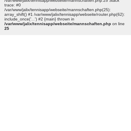
/var/www/jalix/tennisapp/webseite/mannschaften.php:25 Stack
trace: #0
/var/www/jalix/tennisapp/webseite/mannschaften.php(25):
array_shift() #1 /var/www/jalix/tennisapp/webseite/router.php(62):
include_once('...') #2 {main} thrown in
/var/www/jalix/tennisapp/webseite/mannschaften.php
on line
25