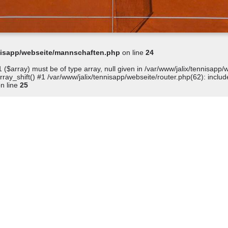
nnisapp/webseite/mannschaften.php
on line
24
 ($array) must be of type array, null given in /var/www/jalix/tennisap
ay_shift() #1 /var/www/jalix/tennisapp/webseite/router.php(62): include
n line
25