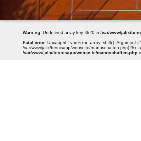
Warning
: Undefined array key 3520 in
/var/www/jalix/te
Fatal error
: Uncaught TypeError: array_shift(): Argument #1
/var/www/jalix/tennisapp/webseite/mannschaften.php(25): arr
/var/www/jalix/tennisapp/webseite/mannschaften.php
o