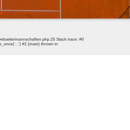
p/webseite/mannschaften.php:25 Stack trace: #0
_once('...') #2 {main} thrown in