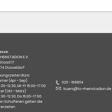
esse:
HEINSTADION E.V.
Staad 17
74 Düsseldorf
nungszeiten Büro:
mer (Apr - Sep)
0211 - 1698114
0:30–12:30, Mi–Fr 15:00–17:00
buero@tc-rheinstadion.de
er (Okt - März)
0:30–12:30, Do 15:00–17:00
en Schulferien gelten die
terzeiten