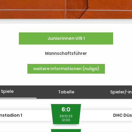
Juniorinnen U15 1
Mannschaftsführer
weitere Informationen (nuliga)
Spiele
Tabelle
Spieler/-i
6:0
nstadion 1
DHC Düss
29.10.23
12:00