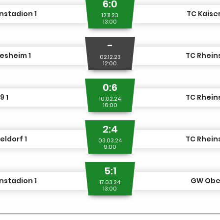
6:0
nstadion 1
TC Kaise
12.11.23
13:00
-
esheim 1
TC Rhein
02.12.23
12:00
0:6
9 1
TC Rhein
10.02.24
16:00
2:4
eldorf 1
TC Rhein
03.03.24
9:00
5:1
nstadion 1
GW Ober
17.03.24
13:00