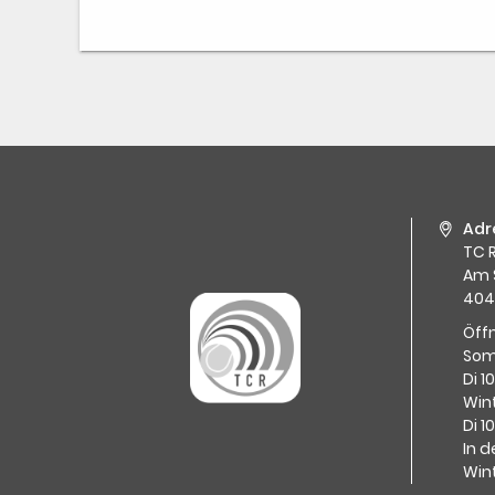
Adr
TC R
Am 
404
Öff
Som
Di 1
Wint
Di 1
In d
Win