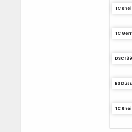
TC Rhei
TC Gerr
DSC 189
BS Düss
TC Rhei