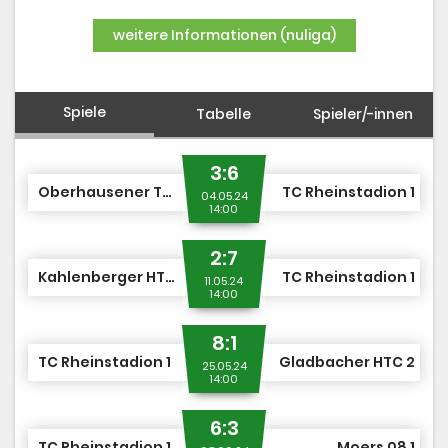
DUSJuniorOpen
weitere Informationen (nuliga)
Spiele
Tabelle
Spieler/-innen
3:6
Oberhausener THC 1
TC Rheinstadion 1
04.05.24
14:00
2:7
Kahlenberger HTC 1
TC Rheinstadion 1
11.05.24
14:00
8:1
TC Rheinstadion 1
Gladbacher HTC 2
25.05.24
14:00
6:3
TC Rheinstadion 1
Moers 08 1