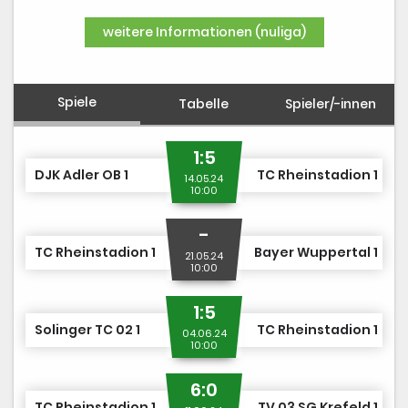
DUSJuniorOpen
weitere Informationen (nuliga)
Spiele
Tabelle
Spieler/-innen
1:5
DJK Adler OB 1
TC Rheinstadion 1
14.05.24
10:00
-
TC Rheinstadion 1
Bayer Wuppertal 1
21.05.24
10:00
1:5
Solinger TC 02 1
TC Rheinstadion 1
04.06.24
10:00
6:0
TC Rheinstadion 1
TV 03 SG Krefeld 1