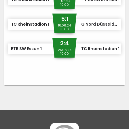
11.06.24
10:00
5:1
TC Rheinstadion 1
TG Nord Düsseldorf 1
18.06.24
10:00
2:4
ETB SW Essen 1
TC Rheinstadion 1
25.06.24
10:00