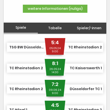
DUSJuniorOpen
weitere Informationen (nuliga)
Spiele
Tabelle
Spieler/-innen
5:4
TSG BW Düsseldorf 1
TC Rheinstadion 2
05.05.24
9:00
8:1
TC Rheinstadion 2
TC Kaiserswerth 1
26.05.24
14:30
7:2
TC Rheinstadion 2
Düsseldorfer TC 1
09.06.24
9:00
4:5
TC Hösel 1
TC Rheinstadion 2