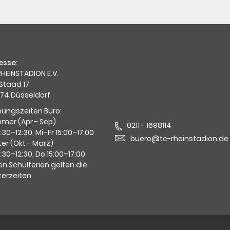
esse:
HEINSTADION E.V.
Staad 17
74 Düsseldorf
nungszeiten Büro:
mer (Apr - Sep)
0211 - 1698114
0:30–12:30, Mi–Fr 15:00–17:00
buero@tc-rheinstadion.de
er (Okt - März)
0:30–12:30, Do 15:00–17:00
en Schulferien gelten die
terzeiten