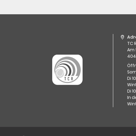
Adr
TC R
Am 
404
Öff
Som
Di 1
Wint
Di 1
In d
Win