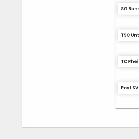
SG Benr
TSC Unt
TC Rhei
Post SV