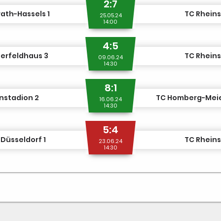
2:7
ath-Hassels 1
TC Rheins
25.05.24
14:00
4:5
erfeldhaus 3
TC Rheins
09.06.24
14:30
8:1
nstadion 2
TC Homberg-Meie
16.06.24
14:30
5:4
 Düsseldorf 1
TC Rheins
23.06.24
14:30