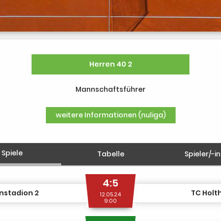
Herren 40 2
Mannschaftsführer
weitere Informationen (nuliga)
Spiele
Tabelle
Spieler/-i
4:5
nstadion 2
TC Holt
12.05.24
9:00