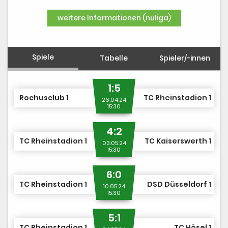
DUSJuniorOpen
weitere Informationen (nuliga)
Spiele
Tabelle
Spieler/-innen
1:5
Rochusclub 1
TC Rheinstadion 1
26.04.24
15:30
4:2
TC Rheinstadion 1
TC Kaiserswerth 1
03.05.24
15:30
6:0
TC Rheinstadion 1
DSD Düsseldorf 1
10.05.24
15:30
5:1
TC Rheinstadion 1
TC Hösel 1