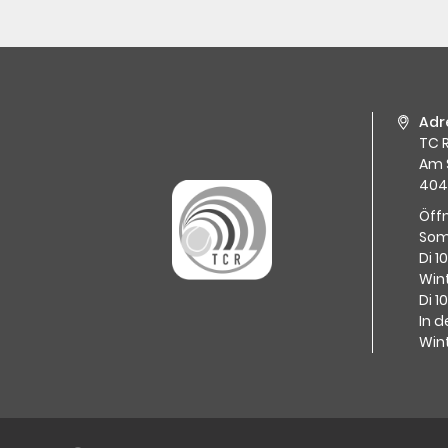
Adr
TC R
Am 
404
Öff
Som
Di 1
Wint
Di 1
In d
Win