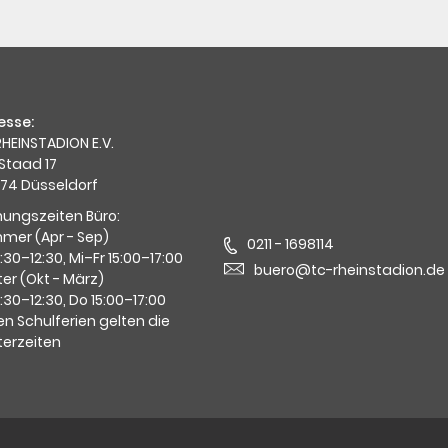
esse:
HEINSTADION E.V.
Staad 17
74 Düsseldorf
nungszeiten Büro:
mer (Apr - Sep)
0211 - 1698114
0:30–12:30, Mi–Fr 15:00–17:00
buero@tc-rheinstadion.de
er (Okt - März)
0:30–12:30, Do 15:00–17:00
en Schulferien gelten die
terzeiten