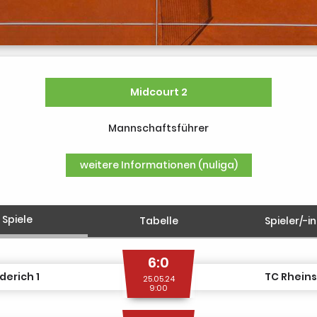
Midcourt 2
Mannschaftsführer
weitere Informationen (nuliga)
Spiele
Tabelle
Spieler/-i
6:0
erich 1
TC Rheins
25.05.24
9:00