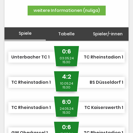
DUSJuniorOpen
weitere Informationen (nuliga)
Spiele
Tabelle
Spieler/-innen
0:6
Unterbacher TC 1
TC Rheinstadion 1
03.05.24
15:30
4:2
TC Rheinstadion 1
BS Düsseldorf 1
10.05.24
15:30
6:0
TC Rheinstadion 1
TC Kaiserswerth 1
24.05.24
15:30
0:6
GW Oberkassel 1
TC Rheinstadion 1