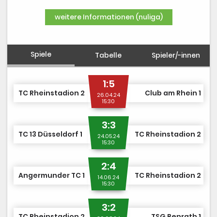
DUSJuniorOpen
weitere Informationen (nuliga)
Spiele
Tabelle
Spieler/-innen
1:5
TC Rheinstadion 2
Club am Rhein 1
26.04.24
15:30
3:3
TC 13 Düsseldorf 1
TC Rheinstadion 2
24.05.24
15:30
2:4
Angermunder TC 1
TC Rheinstadion 2
14.06.24
15:30
3:2
TC Rheinstadion 2
TSG Benrath 1