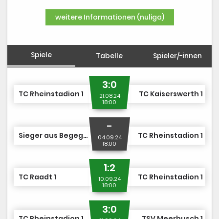
DUSJuniorOpen
weitere Informationen (nuliga)
Spiele
Tabelle
Spieler/-innen
3:0
TC Rheinstadion 1
TC Kaiserswerth 1
21.08.24
18:00
-
Sieger aus Begegnung Nr. 2
TC Rheinstadion 1
04.09.24
18:00
1:2
TC Raadt 1
TC Rheinstadion 1
10.09.24
18:00
3:0
TC Rheinstadion 1
TSV Meerbusch 1