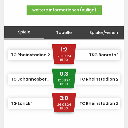
DUSJuniorOpen
weitere Informationen (nuliga)
Spiele
Tabelle
Spieler/-innen
1:2
TC Rheinstadion 2
TSG Benrath 1
29.07.24
18:00
0:3
TC Johannesberg 1
TC Rheinstadion 2
12.08.24
18:00
3:0
TG Lörick 1
TC Rheinstadion 2
26.08.24
18:00