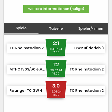
DUSJuniorOpen
weitere Informationen (nuliga)
Spiele
Tabelle
Spieler/-innen
2:1
TC Rheinstadion 2
GWR Büderich 3
04.07.24
17:00
1:2
MTHC 1903/80 e.V. 2
TC Rheinstadion 2
29.07.24
18:00
3:0
Ratinger TC GW 4
TC Rheinstadion 2
12.08.24
18:00