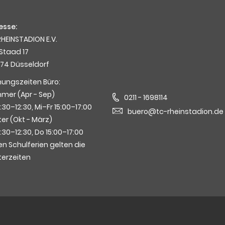
esse:
HEINSTADION E.V.
Staad 17
74 Düsseldorf
nungszeiten Büro:
mer (Apr - Sep)
0211 - 1698114
0:30–12:30, Mi–Fr 15:00–17:00
buero@tc-rheinstadion.de
er (Okt - März)
0:30–12:30, Do 15:00–17:00
en Schulferien gelten die
terzeiten