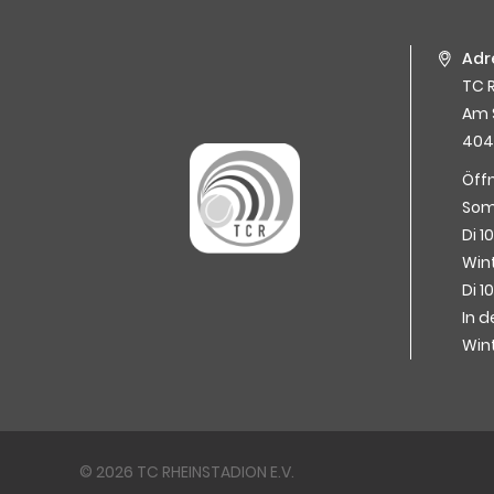
Adr
TC R
Am 
404
Öff
Som
Di 1
Wint
Di 1
In d
Win
© 2026 TC RHEINSTADION E.V.